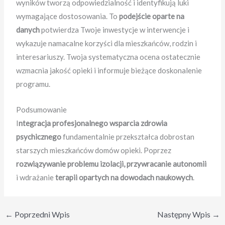
wyników tworzą odpowiedzialność i identyfikują luki
wymagające dostosowania. To
podejście oparte na
danych
potwierdza Twoje inwestycje w interwencje i
wykazuje namacalne korzyści dla mieszkańców, rodzin i
interesariuszy. Twoja systematyczna ocena ostatecznie
wzmacnia jakość opieki i informuje bieżące doskonalenie
programu.
Podsumowanie
I
ntegracja profesjonalnego wsparcia zdrowia
psychicznego
fundamentalnie przekształca dobrostan
starszych mieszkańców domów opieki. Poprzez
rozwiązywanie problemu izolacji, przywracanie autonomii
i wdrażanie
terapii opartych na dowodach naukowych
.
←
Poprzedni Wpis
Następny Wpis
→