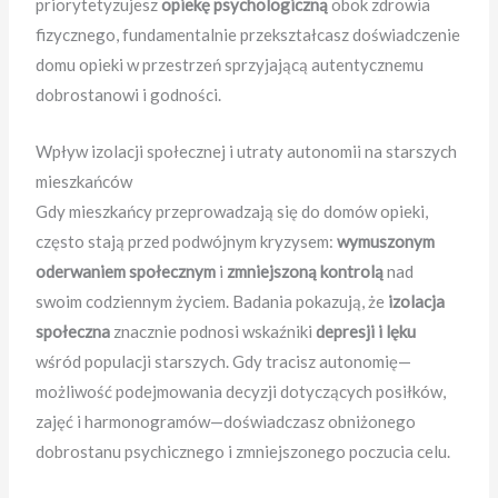
priorytetyzujesz
opiekę psychologiczną
obok zdrowia
fizycznego, fundamentalnie przekształcasz doświadczenie
domu opieki w przestrzeń sprzyjającą autentycznemu
dobrostanowi i godności.
Wpływ izolacji społecznej i utraty autonomii na starszych
mieszkańców
Gdy mieszkańcy przeprowadzają się do domów opieki,
często stają przed podwójnym kryzysem:
wymuszonym
oderwaniem społecznym
i
zmniejszoną kontrolą
nad
swoim codziennym życiem. Badania pokazują, że
izolacja
społeczna
znacznie podnosi wskaźniki
depresji i lęku
wśród populacji starszych. Gdy tracisz autonomię—
możliwość podejmowania decyzji dotyczących posiłków,
zajęć i harmonogramów—doświadczasz obniżonego
dobrostanu psychicznego i zmniejszonego poczucia celu.