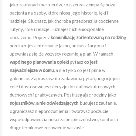
jako zaufanych partnerów, rozszerzasz empatię poza
pacjenta na osoby, które niosą jego historię, lęki i
nadzieje. Słuchasz, jak choroba przeobraziła codzienne
rutyny, role i relacje, i uznajesz ich emocjonalne
obciążenie. Poprzez
komunikację zorientowaną na rodzinę
przekazujesz informacje jasno, unikasz żargonu i
upewniasz się, że wszyscy rozumieją plan. W ramach
wspólnego planowania opieki
pytasz
co jest
najważniejsze w domu
, a nie tylko co jest pilne w
gabinecie. Zapraszasz do zadawania pytań, negocjujesz
cele i dostosowujesz decyzje do realiów kulturowych,
duchowych i praktycznych. Postrzegając rodziny jako
sojuszników, a nie odwiedzających
, budujesz zaufanie,
ograniczasz nieporozumienia i tworzysz poczucie
współodpowiedzialności za bezpieczeństwo, komfort i
długoterminowe zdrowienie w czasie.