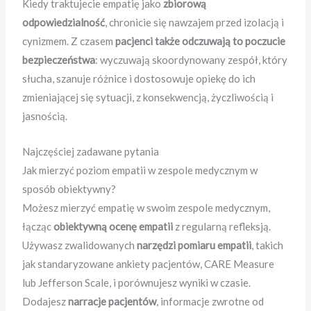
Kiedy traktujecie empatię jako
zbiorową
odpowiedzialność
, chronicie się nawzajem przed izolacją i
cynizmem. Z czasem
pacjenci także odczuwają to poczucie
bezpieczeństwa
: wyczuwają skoordynowany zespół, który
słucha, szanuje różnice i dostosowuje opiekę do ich
zmieniającej się sytuacji, z konsekwencją, życzliwością i
jasnością.
Najczęściej zadawane pytania
Jak mierzyć poziom empatii w zespole medycznym w
sposób obiektywny?
Możesz mierzyć empatię w swoim zespole medycznym,
łącząc
obiektywną ocenę empatii
z regularną refleksją.
Używasz zwalidowanych
narzędzi pomiaru empatii
, takich
jak standaryzowane ankiety pacjentów, CARE Measure
lub Jefferson Scale, i porównujesz wyniki w czasie.
Dodajesz
narracje pacjentów
, informacje zwrotne od