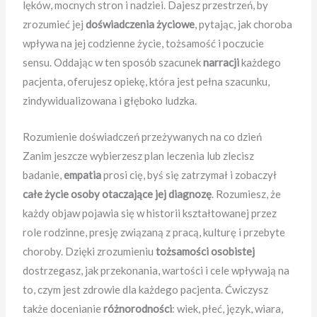
lęków, mocnych stron i nadziei. Dajesz przestrzeń, by
zrozumieć jej
doświadczenia życiowe
, pytając, jak choroba
wpływa na jej codzienne życie, tożsamość i poczucie
sensu. Oddając w ten sposób szacunek
narracji
każdego
pacjenta, oferujesz opiekę, która jest pełna szacunku,
zindywidualizowana i głęboko ludzka.
Rozumienie doświadczeń przeżywanych na co dzień
Zanim jeszcze wybierzesz plan leczenia lub zlecisz
badanie,
empatia
prosi cię, byś się zatrzymał i zobaczył
całe życie osoby otaczające jej diagnozę
. Rozumiesz, że
każdy objaw pojawia się w historii kształtowanej przez
role rodzinne, presję związaną z pracą, kulturę i przebyte
choroby. Dzięki zrozumieniu
tożsamości osobistej
dostrzegasz, jak przekonania, wartości i cele wpływają na
to, czym jest zdrowie dla każdego pacjenta. Ćwiczysz
także docenianie
różnorodności
: wiek, płeć, język, wiara,