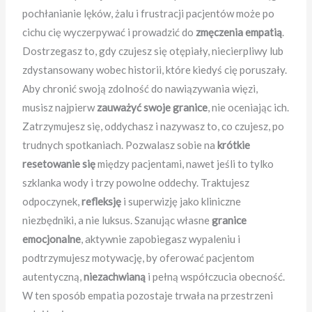
pochłanianie lęków, żalu i frustracji pacjentów może po
cichu cię wyczerpywać i prowadzić do
zmęczenia empatią
.
Dostrzegasz to, gdy czujesz się otępiały, niecierpliwy lub
zdystansowany wobec historii, które kiedyś cię poruszały.
Aby chronić swoją zdolność do nawiązywania więzi,
musisz najpierw
zauważyć swoje granice
, nie oceniając ich.
Zatrzymujesz się, oddychasz i nazywasz to, co czujesz, po
trudnych spotkaniach. Pozwalasz sobie na
krótkie
resetowanie się
między pacjentami, nawet jeśli to tylko
szklanka wody i trzy powolne oddechy. Traktujesz
odpoczynek,
refleksję
i superwizję jako kliniczne
niezbędniki, a nie luksus. Szanując własne
granice
emocjonalne
, aktywnie zapobiegasz wypaleniu i
podtrzymujesz motywację, by oferować pacjentom
autentyczną,
niezachwianą
i pełną współczucia obecność.
W ten sposób empatia pozostaje trwała na przestrzeni