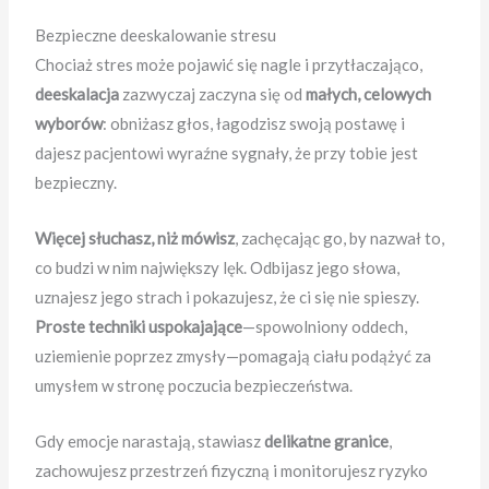
Bezpieczne deeskalowanie stresu
Chociaż stres może pojawić się nagle i przytłaczająco,
deeskalacja
zazwyczaj zaczyna się od
małych, celowych
wyborów
: obniżasz głos, łagodzisz swoją postawę i
dajesz pacjentowi wyraźne sygnały, że przy tobie jest
bezpieczny.
Więcej słuchasz, niż mówisz
, zachęcając go, by nazwał to,
co budzi w nim największy lęk. Odbijasz jego słowa,
uznajesz jego strach i pokazujesz, że ci się nie spieszy.
Proste techniki uspokajające
—spowolniony oddech,
uziemienie poprzez zmysły—pomagają ciału podążyć za
umysłem w stronę poczucia bezpieczeństwa.
Gdy emocje narastają, stawiasz
delikatne granice
,
zachowujesz przestrzeń fizyczną i monitorujesz ryzyko