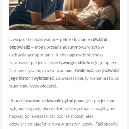
Dwa proste zachowania — pełne słuchanie i
uważna
odpowiedź
— mogą przemienić rutynową wizytę w
uzdrawiające spotkanie. Kiedy naprawdę słuchasz,
zapraszasz pacjenta do
aktywnego udziału
w jego opiece.
Nie spieszysz się z rozwiązaniami;
zwalniasz
, aby
pozwolić
jego historii wybrzmieć
. Zauważasz pauzy, wahania i to, co
trudno mu wypowiedzieć.
Poprzez
uważne zadawanie pytań
pomagasz pacjentom
zgłębiać objawy, lęki i nadzieje, których sami mogliby nie
nazwać. Sprawdzasz, czy dobrze zrozumiałeś,
odzwierciedlając ich słowa w prostym języku. Taki sposób