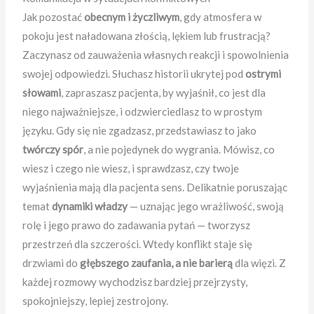
Jak pozostać
obecnym i życzliwym
, gdy atmosfera w
pokoju jest naładowana złością, lękiem lub frustracją?
Zaczynasz od zauważenia własnych reakcji i spowolnienia
swojej odpowiedzi. Słuchasz historii ukrytej pod
ostrymi
słowami
, zapraszasz pacjenta, by wyjaśnił, co jest dla
niego najważniejsze, i odzwierciedlasz to w prostym
języku. Gdy się nie zgadzasz, przedstawiasz to jako
twórczy spór
, a nie pojedynek do wygrania. Mówisz, co
wiesz i czego nie wiesz, i sprawdzasz, czy twoje
wyjaśnienia mają dla pacjenta sens. Delikatnie poruszając
temat
dynamiki władzy
— uznając jego wrażliwość, swoją
rolę i jego prawo do zadawania pytań — tworzysz
przestrzeń dla szczerości. Wtedy konflikt staje się
drzwiami do
głębszego zaufania, a nie barierą
dla więzi. Z
każdej rozmowy wychodzisz bardziej przejrzysty,
spokojniejszy, lepiej zestrojony.