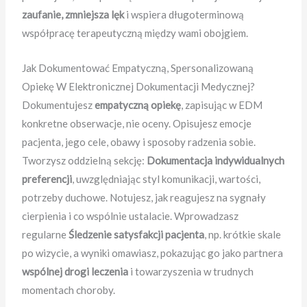
zaufanie, zmniejsza lęk
i wspiera długoterminową
współpracę terapeutyczną między wami obojgiem.
Jak Dokumentować Empatyczną, Spersonalizowaną
Opiekę W Elektronicznej Dokumentacji Medycznej?
Dokumentujesz
empatyczną opiekę
, zapisując w EDM
konkretne obserwacje, nie oceny. Opisujesz emocje
pacjenta, jego cele, obawy i sposoby radzenia sobie.
Tworzysz oddzielną sekcję:
Dokumentacja indywidualnych
preferencji
, uwzględniając styl komunikacji, wartości,
potrzeby duchowe. Notujesz, jak reagujesz na sygnały
cierpienia i co wspólnie ustalacie. Wprowadzasz
regularne
Śledzenie satysfakcji pacjenta
, np. krótkie skale
po wizycie, a wyniki omawiasz, pokazując go jako partnera
wspólnej drogi leczenia
i towarzyszenia w trudnych
momentach choroby.