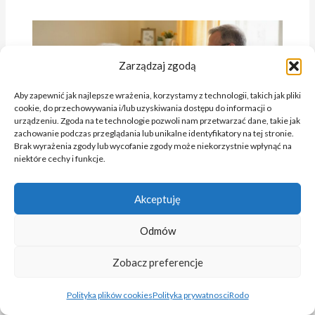
Zarządzaj zgodą
Aby zapewnić jak najlepsze wrażenia, korzystamy z technologii, takich jak pliki
cookie, do przechowywania i/lub uzyskiwania dostępu do informacji o
urządzeniu. Zgoda na te technologie pozwoli nam przetwarzać dane, takie jak
zachowanie podczas przeglądania lub unikalne identyfikatory na tej stronie.
Czym zajmuje się psychogeriatria i
Brak wyrażenia zgody lub wycofanie zgody może niekorzystnie wpłynąć na
dlaczego jest ważna w opiece nad
niektóre cechy i funkcje.
osobami starszymi?
24 października, 2025
/
Aktualności
Akceptuję
Odmów
Zobacz preferencje
Polityka plików cookies
Polityka prywatnosci
Rodo