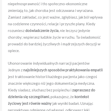
niepełnosprawność i tło społeczno‑ekonomiczne
zmieniają to, jak choroba jest odczuwana i wyrażana.
Zamiast zakładać, co jest ważne, zgłębiasz, jak ból wpływa
na codzienne czynności, relacje i przyszłe plany. Kiedy
rozumiesz
doświadczenie życia
, nie leczysz jedynie
choroby; wspierasz ludzkie życie w ruchu. Ta świadomość
prowadzi do bardziej życzliwych i mądrzejszych decyzji w
opiece.
Uhonorowanie indywidualnych narracji pacjentów
Jednym z
najsilniejszych sposobów praktykowania empatii
jest traktowanie historii każdego pacjenta jako czegoś
znacznie większego niż jego dokumentacja medyczna.
Kiedy siadasz, słuchasz bez pośpiechu i
zapraszasz do
dzielenia się szczegółami
, pokazujesz, że
kontekst
życiowy jest równie ważny
jak wyniki badań. Uznając
perspektywy odmienne od własnej, odkrywasz lęki,