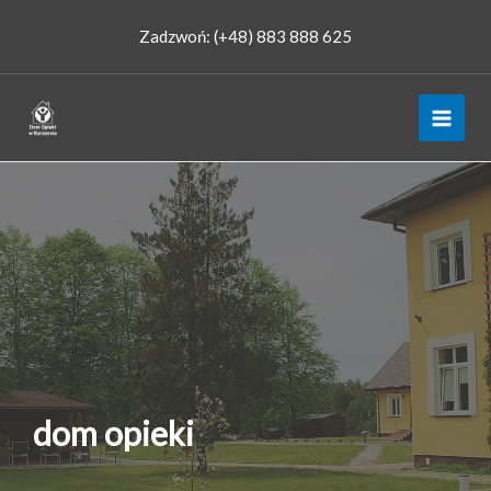
Przejdź
Zadzwoń: (+48) 883 888 625
do
treści
dom opieki