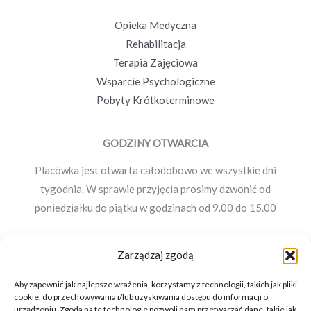
Opieka Medyczna
Rehabilitacja
Terapia Zajęciowa
Wsparcie Psychologiczne
Pobyty Krótkoterminowe
GODZINY OTWARCIA
Placówka jest otwarta całodobowo we wszystkie dni
tygodnia. W sprawie przyjęcia prosimy dzwonić od
poniedziałku do piątku w godzinach od 9.00 do 15.00
Zarządzaj zgodą
KONTAKT
Aby zapewnić jak najlepsze wrażenia, korzystamy z technologii, takich jak pliki
Korzenno 42, 26-035 Korzenno
cookie, do przechowywania i/lub uzyskiwania dostępu do informacji o
urządzeniu. Zgoda na te technologie pozwoli nam przetwarzać dane, takie jak