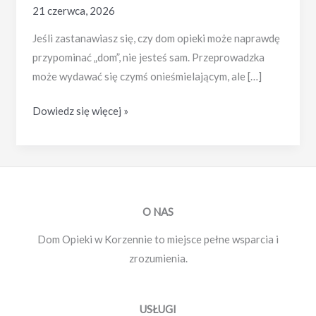
21 czerwca, 2026
Jeśli zastanawiasz się, czy dom opieki może naprawdę
przypominać „dom”, nie jesteś sam. Przeprowadzka
może wydawać się czymś onieśmielającym, ale […]
Zalety
Dowiedz się więcej »
pobytu
w
domu
opieki
–
O NAS
towarzystwo,
Dom Opieki w Korzennie to miejsce pełne wsparcia i
bezpieczeństwo
zrozumienia.
i
brak
barier
USŁUGI