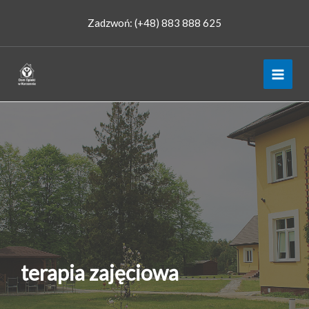
Przejdź
Zadzwoń: (+48) 883 888 625
do
treści
terapia zajęciowa