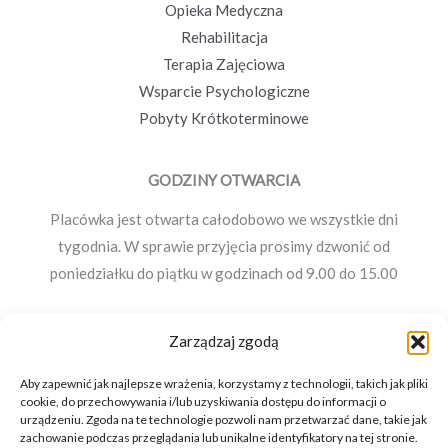
Opieka Medyczna
Rehabilitacja
Terapia Zajęciowa
Wsparcie Psychologiczne
Pobyty Krótkoterminowe
GODZINY OTWARCIA
Placówka jest otwarta całodobowo we wszystkie dni
tygodnia. W sprawie przyjęcia prosimy dzwonić od
poniedziałku do piątku w godzinach od 9.00 do 15.00
Zarządzaj zgodą
KONTAKT
Aby zapewnić jak najlepsze wrażenia, korzystamy z technologii, takich jak pliki
Korzenno 42, 26-035 Korzenno
cookie, do przechowywania i/lub uzyskiwania dostępu do informacji o
urządzeniu. Zgoda na te technologie pozwoli nam przetwarzać dane, takie jak
(+48)
883 888 625
zachowanie podczas przeglądania lub unikalne identyfikatory na tej stronie.