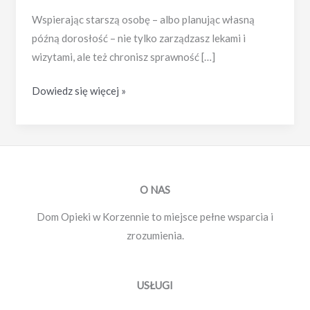
Wspierając starszą osobę – albo planując własną
późną dorosłość – nie tylko zarządzasz lekami i
wizytami, ale też chronisz sprawność […]
Aktywizacja
Dowiedz się więcej »
seniorów
–
wpływ
terapii
zajęciowej
O NAS
na
Dom Opieki w Korzennie to miejsce pełne wsparcia i
sprawność
zrozumienia.
umysłową
USŁUGI